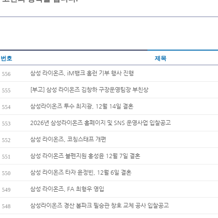
번호
제목
삼성 라이온즈, iM뱅크 홈런 기부 행사 진행
556
[부고] 삼성 라이온즈 김창하 구장운영팀장 부친상
555
삼성라이온즈 투수 최지광, 12월 14일 결혼
554
2026년 삼성라이온즈 홈페이지 및 SNS 운영사업 입찰공고
553
삼성 라이온즈, 코칭스태프 개편
552
삼성 라이온즈 불펜지원 홍성윤 12월 7일 결혼
551
삼성 라이온즈 타자 윤정빈, 12월 6일 결혼
550
삼성 라이온즈, FA 최형우 영입
549
삼성라이온즈 경산 볼파크 필승관 창호 교체 공사 입찰공고
548