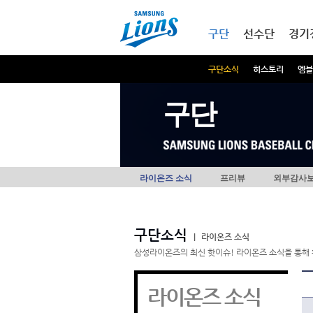
본문내용 바로가기
메인메뉴 바로가기
구단
선수단
경기
구단소식
히스토리
엠블
구단
라이온즈 소식
프리뷰
외부감사
구단소식
|
라이온즈 소식
삼성라이온즈의 최신 핫이슈! 라이온즈 소식을 통해 
라이온즈 소식