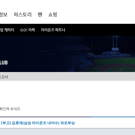
정보
히스토리
팬
쇼핑
럼 캐릭터
GO! 라팍
라이온즈 파트너
보고서
확인해 보세요.
[부고] 김호재(삼성 라이온즈 내야수) 외조부상