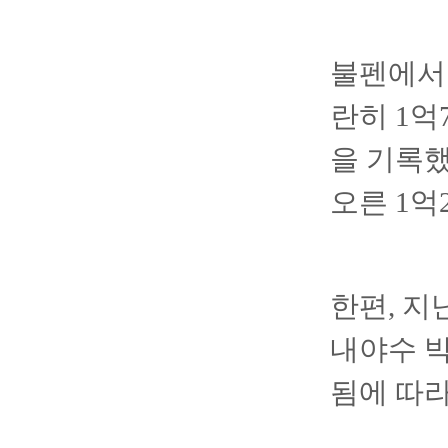
불펜에서
란히 1억
을 기록했
오른 1억
한편, 지
내야수 박
됨에 따라