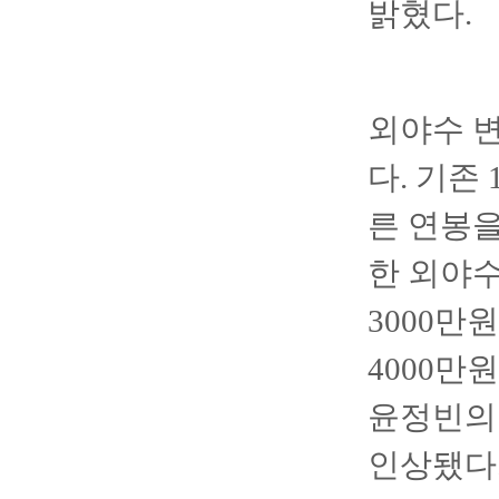
밝혔다.
외야수 
다. 기존
른 연봉을
한 외야수
3000만
4000만
윤정빈의 
인상됐다