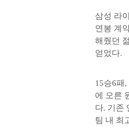
삼성 라이
연봉 계약
해줬던 
얻었다.
15승6패
에 오른 
다. 기존
팀 내 최