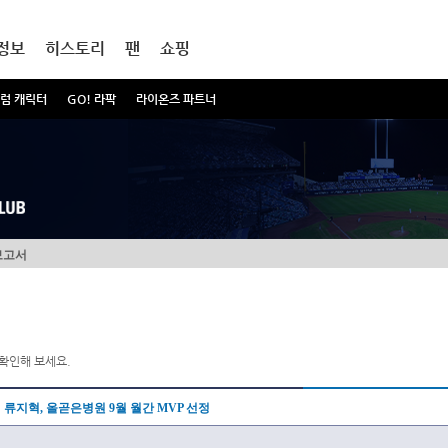
정보
히스토리
팬
쇼핑
럼 캐릭터
GO! 라팍
라이온즈 파트너
보고서
확인해 보세요.
류지혁, 올곧은병원 9월 월간 MVP 선정