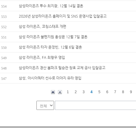
삼성라이온즈 투수 최지광, 12월 14일 결혼
554
2026년 삼성라이온즈 홈페이지 및 SNS 운영사업 입찰공고
553
삼성 라이온즈, 코칭스태프 개편
552
삼성 라이온즈 불펜지원 홍성윤 12월 7일 결혼
551
삼성 라이온즈 타자 윤정빈, 12월 6일 결혼
550
삼성 라이온즈, FA 최형우 영입
549
삼성라이온즈 경산 볼파크 필승관 창호 교체 공사 입찰공고
548
삼성, 아시아쿼터 선수로 미야지 유라 영입
547
1
2
3
4
5
6
7
8
9