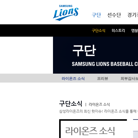
본문내용 바로가기
메인메뉴 바로가기
구단
선수단
경기
구단소식
히스토리
엠블
구단
라이온즈 소식
프리뷰
외부감사
구단소식
|
라이온즈 소식
삼성라이온즈의 최신 핫이슈! 라이온즈 소식을 통해 
라이온즈 소식