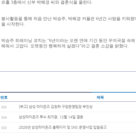
르홀 3층에서 신부 박혜경 씨와 결혼식을 올린다.
봉사활동을 통해 처음 만난 박승주, 박혜경 커플은 6년간 사랑을 키워왔다
을 시작한다.
박승주 트레이닝 코치는 “6년이라는 오랜 연애 기간 동안 우여곡절 속에
해줘서 고맙다. 오랫동안 행복하게 살겠다”라고 결혼 소감을 밝혔다.
번호
제목
[부고] 삼성 라이온즈 김창하 구장운영팀장 부친상
555
삼성라이온즈 투수 최지광, 12월 14일 결혼
554
2026년 삼성라이온즈 홈페이지 및 SNS 운영사업 입찰공고
553