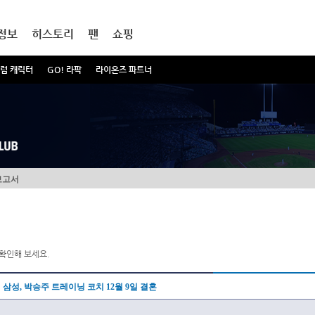
정보
히스토리
팬
쇼핑
럼 캐릭터
GO! 라팍
라이온즈 파트너
보고서
확인해 보세요.
삼성, 박승주 트레이닝 코치 12월 9일 결혼