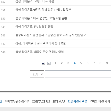
삼성 라이온즈, 코칭스태프 개편
552
삼성 라이온즈 불펜지원 홍성윤 12월 7일 결혼
551
삼성 라이온즈 타자 윤정빈, 12월 6일 결혼
550
삼성 라이온즈, FA 최형우 영입
549
삼성라이온즈 경산 볼파크 필승관 창호 교체 공사 입찰공고
548
삼성, 아시아쿼터 선수로 미야지 유라 영입
547
삼성 라이온즈, 외국인투수 맷 매닝 영입
546
1
2
3
4
5
6
7
8
9
침
이메일무단수집거부
CONTACT US
SITEMAP
언론사진자료실
모바일 버전 가기