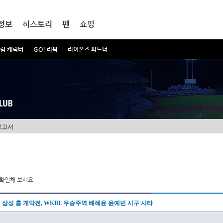
정보
히스토리
팬
쇼핑
럼 캐릭터
GO! 라팍
라이온즈 파트너
보고서
확인해 보세요.
삼성 홈 개막전, WKBL 우승주역 배혜윤 윤예빈 시구 시타