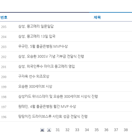
번호
제목
삼성, 몽고메리 일문일답
205
삼성, 몽고메리 13일 입국
204
우규민, 5월 올곧은병원 MVP수상
203
삼성, 오승환 300SV 기념 기부금 전달식 진행
202
삼성, 외국인투수 마이크 몽고메리 영입
201
구자욱 선수 외조모상
200
오승환 300세이브 시상
199
삼성카드 위너스데이 및 오승환 300세이브 시상식 진행
198
원태인, 4월 올곧은병원 월간 MVP 수상
197
땅땅치킨 드라이브스루 사인회 성금 전달식 진행
196
31
32
33
34
35
36
37
38