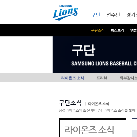
본문내용 바로가기
메인메뉴 바로가기
구단
선수단
경기
구단소식
히스토리
엠블
구단
라이온즈 소식
프리뷰
외부감사
구단소식
|
라이온즈 소식
삼성라이온즈의 최신 핫이슈! 라이온즈 소식을 통해 
라이온즈 소식