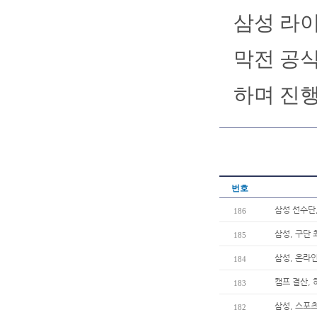
삼성 라이
막전 공
하며 진행
번호
삼성 선수단
186
삼성, 구단 
185
삼성, 온라인
184
캠프 결산, 
183
삼성, 스포츠
182