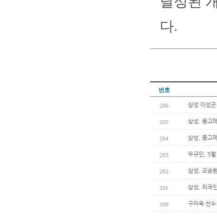
달성된 개
다.
번호
삼성 이성곤 
206
삼성, 몽고
205
삼성, 몽고메
204
우규민, 5
203
삼성, 오승환
202
삼성, 외국
201
구자욱 선수
200