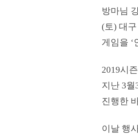
방마님 강
(토) 대
게임을 ‘
2019시
지난 3월
진행한 바
이날 행사