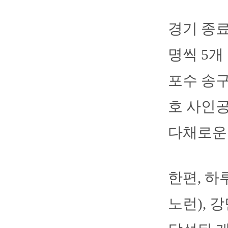
경기 종료
명씩 5개
포수 송구
호 사인공
다채로운
한편, 하
노런), 강