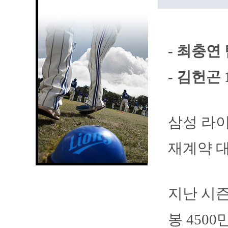
- 최충연 
- 김헌곤 
삼성 라이
재계약 대
지난 시즌
봉 4500