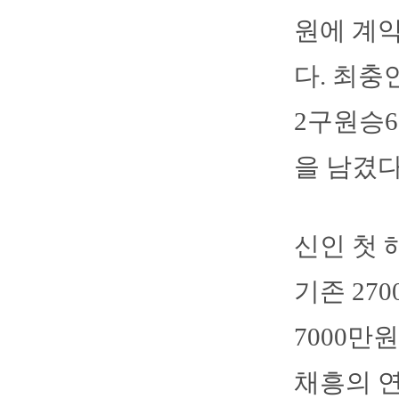
원에 계약
다. 최충
2구원승6
을 남겼다
신인 첫 
기존 270
7000만
채흥의 연