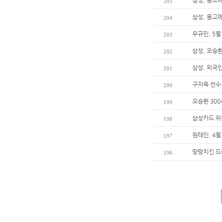
삼성, 몽고
205
삼성, 몽고메
204
우규민, 5
203
삼성, 오승환
202
삼성, 외국
201
구자욱 선수
200
오승환 30
199
삼성카드 위
198
원태인, 4월
197
땅땅치킨 드
196