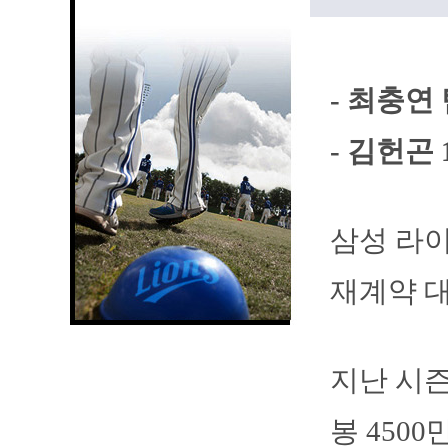
- 최충연 
- 김헌곤 
삼성 라이
재계약 대
지난 시즌
봉 4500