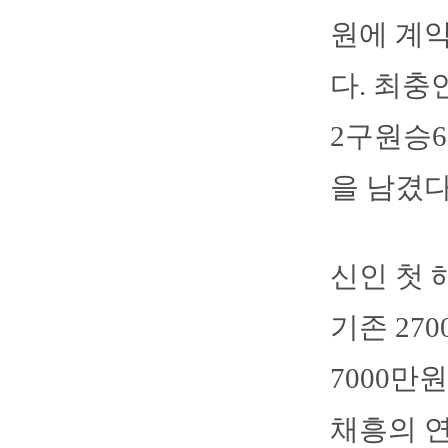
원에 계약
다. 최충
2구원승6
을 남겼다
신인 첫 
기존 270
7000만
채흥의 연