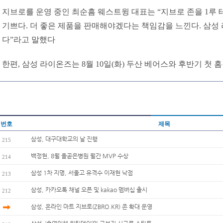
지브로를 운영 중인 최순흠 웨스트윙 대표는 “지브로 존을 1루
기쁘다. 더 좋은 제품을 판매해야겠다는 책임감을 느낀다. 삼성
다”라고 말했다
한편, 삼성 라이온즈는 8월 10일(화) 두산 베어스와 후반기 첫 
번호
제목
삼성, 대구대학교의 날 진행
215
백정현, 8월 올곧은병원 월간 MVP 수상
214
삼성 1차 지명, 서울고 유격수 이재현 낙점
213
삼성, 카카오톡 채널 오픈 및 kakao 멤버십 출시
212
삼성, 온라인 마트 지브로(ZBRO.KR) 존 확대 운영