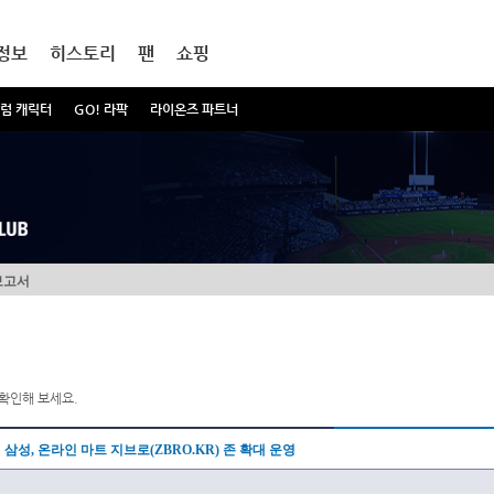
정보
히스토리
팬
쇼핑
럼 캐릭터
GO! 라팍
라이온즈 파트너
보고서
확인해 보세요.
삼성, 온라인 마트 지브로(ZBRO.KR) 존 확대 운영