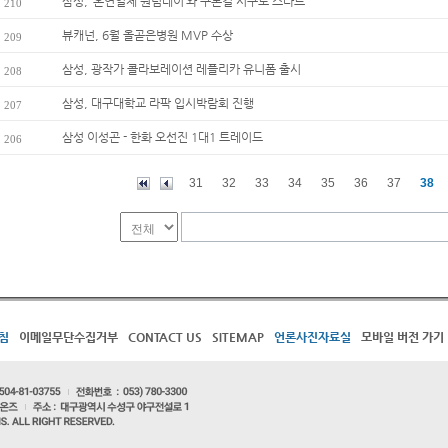
삼성, ‘혼연일체 원팀데이’와 구본길 시구로 스타트
210
뷰캐넌, 6월 올곧은병원 MVP 수상
209
삼성, 광작가 콜라보레이션 레플리카 유니폼 출시
208
삼성, 대구대학교 라팍 입시박람회 진행
207
삼성 이성곤 - 한화 오선진 1대1 트레이드
206
31
32
33
34
35
36
37
38
침
이메일무단수집거부
CONTACT US
SITEMAP
언론사진자료실
모바일 버전 가기