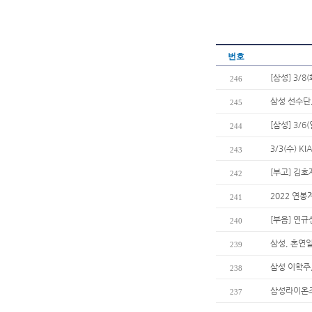
번호
[삼성] 3/8
246
삼성 선수단
245
[삼성] 3/
244
3/3(수) 
243
[부고] 김
242
2022 연봉
241
[부음] 연
240
삼성, 혼연
239
삼성 이학주,
238
삼성라이온즈
237