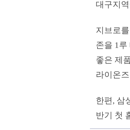
대구지역
지브로를
존을 1루
좋은 제
라이온즈
한편, 삼
반기 첫 