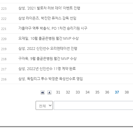
삼성, ‘2021 발로차 러브 데이’ 이벤트 진행
223
삼성 라이온즈, 박진만 퓨처스 감독 선임
222
가을야구 역투 박충식, PO 1차전 승리기원 시구
221
오재일, 10월 올곧은병원 월간 MVP 수상
220
삼성, 2022 신인선수 오리엔테이션 진행
219
구자욱, 9월 올곧은병원 월간 MVP 수상
218
삼성, 2022년 신인선수 11명 계약 완료
217
삼성, 독립리그 투수 박정준 육성선수로 영입
216
31
32
33
34
35
36
37
38