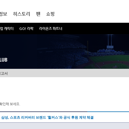
정보
히스토리
팬
쇼핑
럼 캐릭터
GO! 라팍
라이온즈 파트너
보고서
확인해 보세요.
삼성, 스포츠 리커버리 브랜드 '헐커스'와 공식 후원 계약 체결