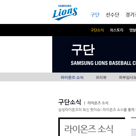
본문내용 바로가기
메인메뉴 바로가기
구단
선수단
경기
구단소식
히스토리
엠블
구단
라이온즈 소식
프리뷰
외부감사
구단소식
|
라이온즈 소식
삼성라이온즈의 최신 핫이슈! 라이온즈 소식을 통해 
라이온즈 소식