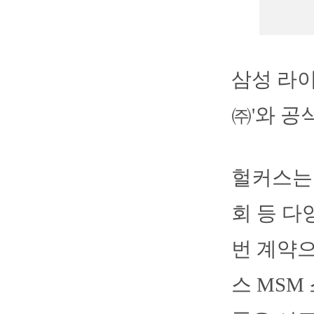
삼성 라
㈜'와 공
헐커스는
회 등 다
번 계약으
스 MSM