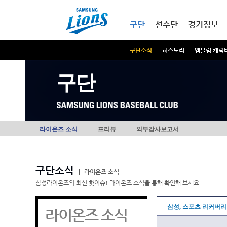
본문내용 바로가기
메인메뉴 바로가기
구단
선수단
경기정보
구단소식
히스토리
엠블럼 캐릭
구단
라이온즈 소식
프리뷰
외부감사보고서
구단소식
|
라이온즈 소식
삼성라이온즈의 최신 핫이슈! 라이온즈 소식을 통해 확인해 보세요.
삼성, 스포츠 리커버리
라이온즈 소식