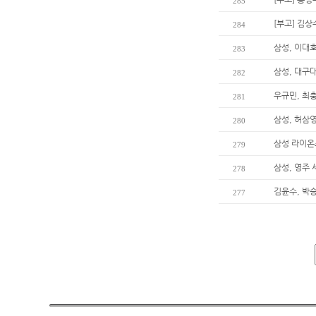
285
[부고] 김
284
삼성, 이대호
283
삼성, 대구
282
우규민, 최
281
삼성, 허삼
280
삼성 라이온
279
삼성, 영주
278
김윤수, 박
277