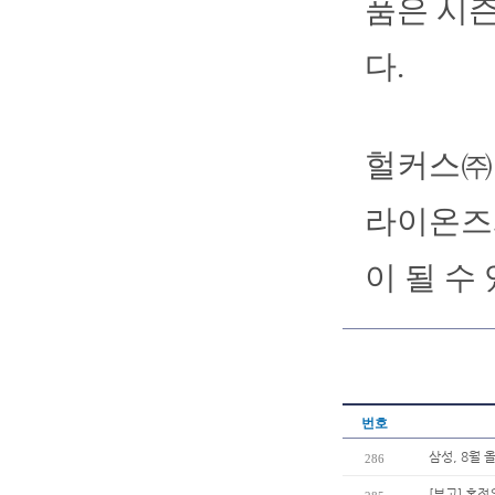
품은 시즌
다.
헐커스㈜ 
라이온즈와
이 될 수
번호
삼성, 8월 
286
[부고] 홍정