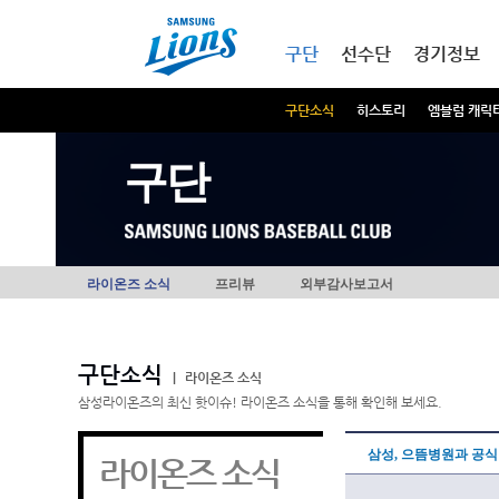
본문내용 바로가기
메인메뉴 바로가기
구단
선수단
경기정보
구단소식
히스토리
엠블럼 캐릭
구단
라이온즈 소식
프리뷰
외부감사보고서
구단소식
|
라이온즈 소식
삼성라이온즈의 최신 핫이슈! 라이온즈 소식을 통해 확인해 보세요.
삼성, 으뜸병원과 공식
라이온즈 소식