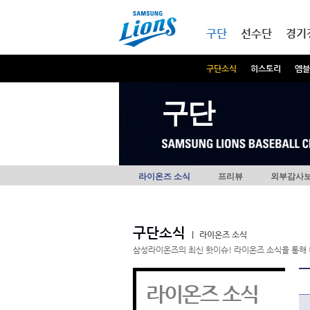
본문내용 바로가기
메인메뉴 바로가기
구단
선수단
경기
구단소식
히스토리
엠블
구단
라이온즈 소식
프리뷰
외부감사
구단소식
|
라이온즈 소식
삼성라이온즈의 최신 핫이슈! 라이온즈 소식을 통해 
라이온즈 소식