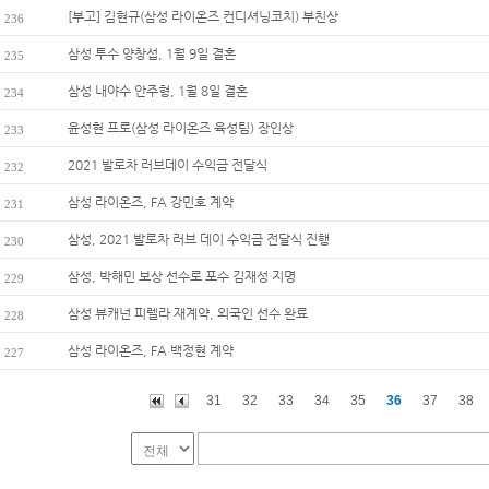
[부고] 김현규(삼성 라이온즈 컨디셔닝코치) 부친상
236
삼성 투수 양창섭, 1월 9일 결혼
235
삼성 내야수 안주형, 1월 8일 결혼
234
윤성현 프로(삼성 라이온즈 육성팀) 장인상
233
2021 발로차 러브데이 수익금 전달식
232
삼성 라이온즈, FA 강민호 계약
231
삼성, 2021 발로차 러브 데이 수익금 전달식 진행
230
삼성, 박해민 보상 선수로 포수 김재성 지명
229
삼성 뷰캐넌 피렐라 재계약, 외국인 선수 완료
228
삼성 라이온즈, FA 백정현 계약
227
31
32
33
34
35
36
37
38