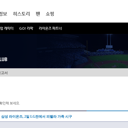
정보
히스토리
팬
쇼핑
럼 캐릭터
GO! 라팍
라이온즈 파트너
보고서
확인해 보세요.
삼성 라이온즈, 2일 LG전에서 피렐라 가족 시구