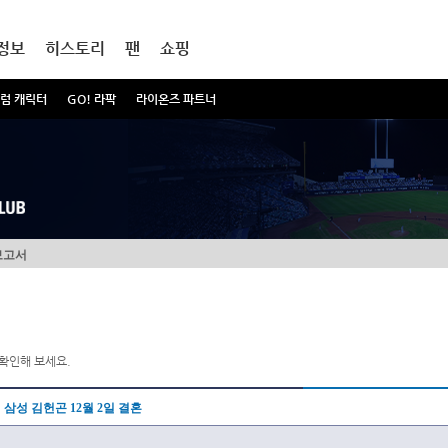
정보
히스토리
팬
쇼핑
럼 캐릭터
GO! 라팍
라이온즈 파트너
보고서
확인해 보세요.
삼성 김헌곤 12월 2일 결혼