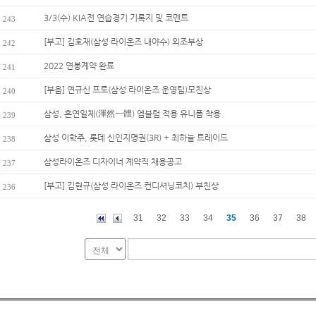
3/3(수) KIA전 연습경기 기록지 및 코멘트
243
[부고] 김호재(삼성 라이온즈 내야수) 외조부상
242
2022 연봉계약 완료
241
[부음] 연규신 프로(삼성 라이온즈 운영팀)모친상
240
삼성, 혼연일체(渾然一體) 엠블럼 적용 유니폼 착용
239
삼성 이학주, 롯데 신인지명권(3R) + 최하늘 트레이드
238
삼성라이온즈 디자이너 계약직 채용공고
237
[부고] 김현규(삼성 라이온즈 컨디셔닝코치) 부친상
236
31
32
33
34
35
36
37
38