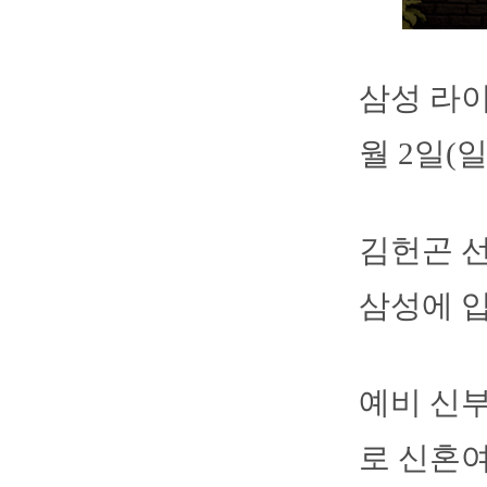
삼성 라이
월 2일(
김헌곤 선
삼성에 
예비 신부
로 신혼