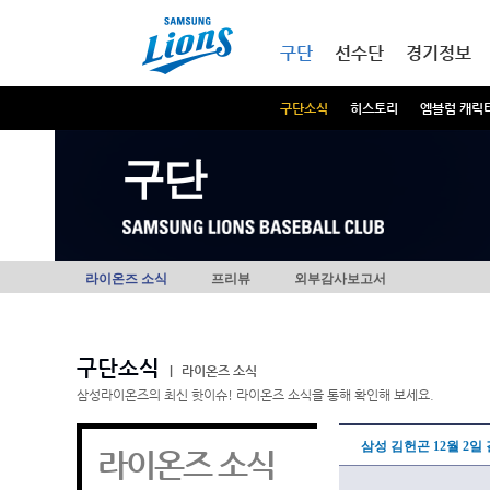
본문내용 바로가기
메인메뉴 바로가기
구단
선수단
경기정보
구단소식
히스토리
엠블럼 캐릭
구단
라이온즈 소식
프리뷰
외부감사보고서
구단소식
|
라이온즈 소식
삼성라이온즈의 최신 핫이슈! 라이온즈 소식을 통해 확인해 보세요.
삼성 김헌곤 12월 2일
라이온즈 소식