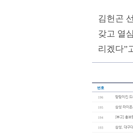
김헌곤 선
갖고 열
리겠다”고
번호
땅땅치킨 드
196
삼성 라이온
195
[부고] 홍
194
삼성, 대구
193