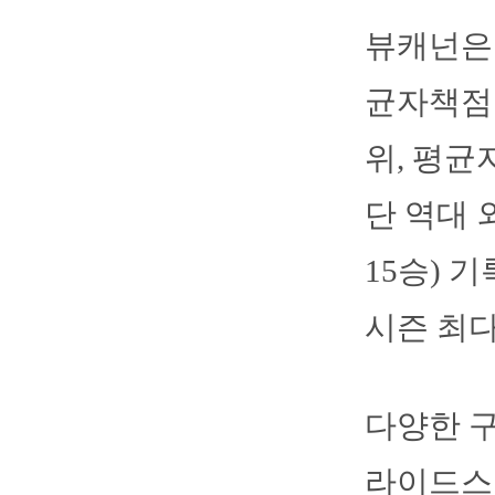
뷰캐넌은 
균자책점 
위, 평균
단 역대 
15승) 
시즌 최다
다양한 구
라이드스텝