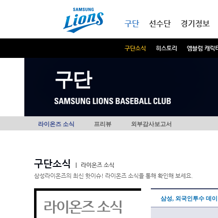
본문내용 바로가기
메인메뉴 바로가기
구단
선수단
경기정보
구단소식
히스토리
엠블럼 캐릭
구단
라이온즈 소식
프리뷰
외부감사보고서
구단소식
|
라이온즈 소식
삼성라이온즈의 최신 핫이슈! 라이온즈 소식을 통해 확인해 보세요.
삼성, 외국인투수 데
라이온즈 소식