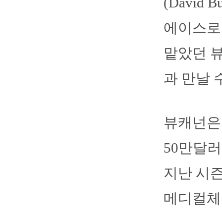
(David
에이스로
맡았던 뷰
과 만날 
뷰캐넌은 
50만달러
지난 시즌
메디컬체