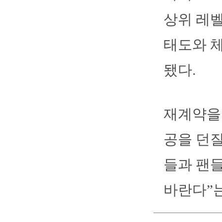
상위 레벨
태도와 
됐다.
재계약을
공을 던질
들과 팬들
바란다”는