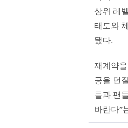
상위 레벨
태도와 
됐다.
재계약을
공을 던질
들과 팬들
바란다”는