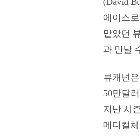
(David
에이스로
맡았던 뷰
과 만날 
뷰캐넌은 
50만달러
지난 시즌
메디컬체