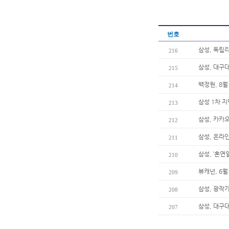
번호
삼성, 독립
216
삼성, 대구
215
백정현, 8월
214
삼성 1차 지
213
삼성, 카카오
212
삼성, 온라인
211
삼성, ‘혼
210
뷰캐넌, 6월
209
삼성, 광작
208
삼성, 대구
207