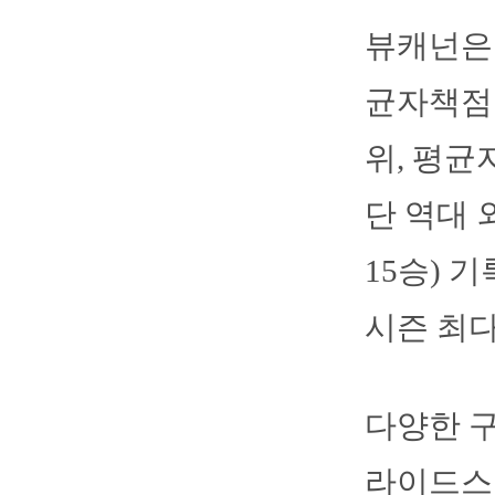
뷰캐넌은 
균자책점 
위, 평균
단 역대 
15승) 
시즌 최다
다양한 구
라이드스텝