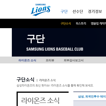
본문내용 바로가기
메인메뉴 바로가기
구단
선수단
경기정보
구단소식
히스토리
엠블럼 캐릭
구단
라이온즈 소식
프리뷰
외부감사보고서
구단소식
|
라이온즈 소식
삼성라이온즈의 최신 핫이슈! 라이온즈 소식을 통해 확인해 보세요.
삼성, 외국인투수 데
라이온즈 소식