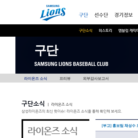
본문내용 바로가기
메인메뉴 바로가기
구단
선수단
경기정보
구단소식
히스토리
엠블럼 캐릭
구단
라이온즈 소식
프리뷰
외부감사보고서
구단소식
|
라이온즈 소식
삼성라이온즈의 최신 핫이슈! 라이온즈 소식을 통해 확인해 보세요.
[부고] 홍보팀 채성수
라이온즈 소식