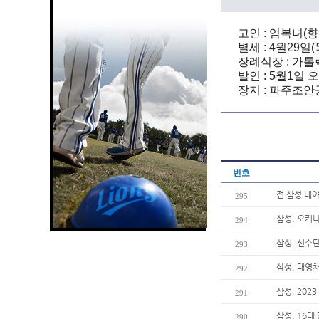
고인 : 임복녀(향
별세 : 4월29일(
장례식장 : 가톨릭
발인 : 5월1일 
장지 : 파주조안
번호
전 삼성 내야
295
삼성, 오키
294
삼성, 선수단
293
삼성, 대영
292
삼성, 20
291
삼성, 16대
290