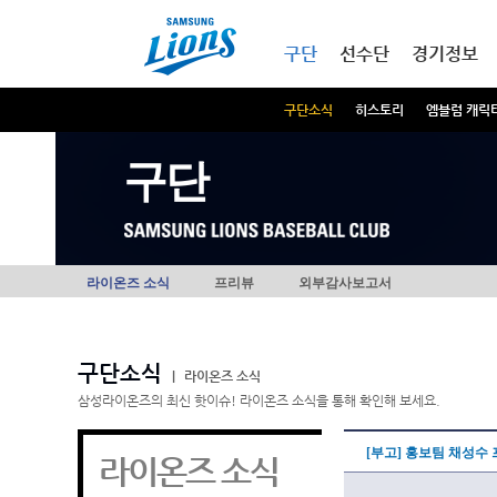
본문내용 바로가기
메인메뉴 바로가기
구단
선수단
경기정보
구단소식
히스토리
엠블럼 캐릭
구단
라이온즈 소식
프리뷰
외부감사보고서
구단소식
|
라이온즈 소식
삼성라이온즈의 최신 핫이슈! 라이온즈 소식을 통해 확인해 보세요.
[부고] 홍보팀 채성수
라이온즈 소식