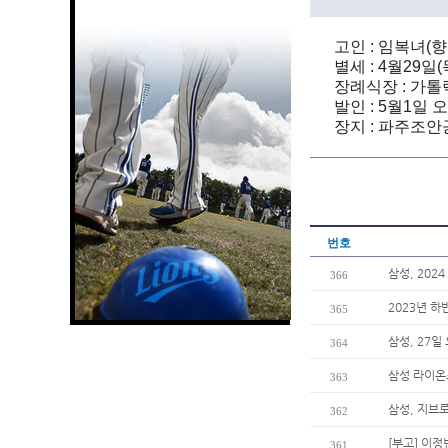
고인 : 임복녀(향
별세 : 4월29일(
장례식장 : 가톨릭
발인 : 5월1일 
장지 : 파주조안
번호
삼성, 20
366
2023년 하
365
삼성, 27일
364
삼성 라이온
363
삼성, 지브
362
[부고] 이
361