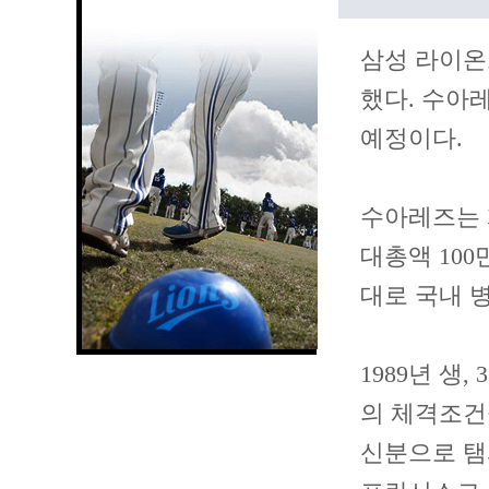
삼성 라이온즈
했다. 수아
예정이다.
수아레즈는 계
대총액 100
대로 국내 
1989년 생,
의 체격조건
신분으로 탬