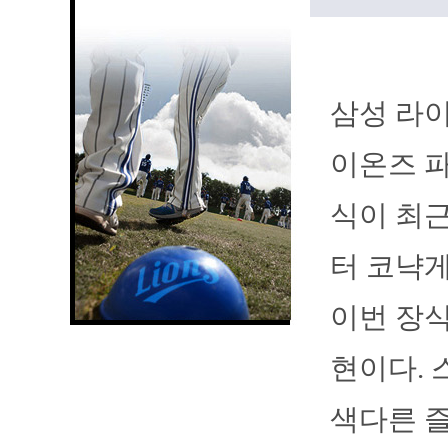
삼성 라이
이온즈 파
식이 최
터 코냑게
이번 장식
현이다. 
색다른 