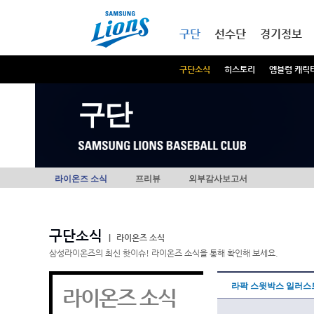
본문내용 바로가기
메인메뉴 바로가기
구단
선수단
경기정보
구단소식
히스토리
엠블럼 캐릭
구단
라이온즈 소식
프리뷰
외부감사보고서
구단소식
|
라이온즈 소식
삼성라이온즈의 최신 핫이슈! 라이온즈 소식을 통해 확인해 보세요.
라팍 스윗박스 일러스
라이온즈 소식