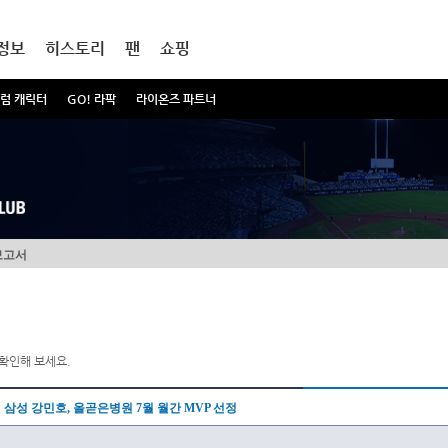
정보
히스토리
팬
쇼핑
럼 캐릭터
GO! 라팍
라이온즈 파트너
보고서
확인해 보세요.
삼성 강민호, 올곧은병원 7월 월간 MVP 선정