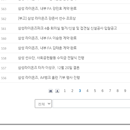
삼성 라이온즈, 내부 FA 강민호 계약 완료
563
[부고] 삼성 라이온즈 강준서 선수 조모상
562
삼성라이온즈파크 4층 회의실 철거/신설 및 접견실 신설공사 입찰공고
561
삼성 라이온즈, 내부 FA 이승현 계약 완료
560
삼성 라이온즈, 내부 FA 김태훈 계약 완료
559
삼성 선수단, 사회공헌활동 수익금 전달식 진행
558
삼성라이온즈 타자 이성규, 12월 20일 결혼
557
삼성 라이온즈, iM뱅크 홈런 기부 행사 진행
556
1
2
3
4
5
6
7
8
9