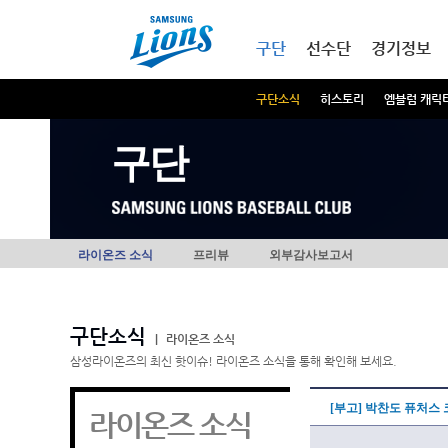
본문내용 바로가기
메인메뉴 바로가기
구단
선수단
경기정보
구단소식
히스토리
엠블럼 캐릭
구단
라이온즈 소식
프리뷰
외부감사보고서
구단소식
|
라이온즈 소식
삼성라이온즈의 최신 핫이슈! 라이온즈 소식을 통해 확인해 보세요.
[부고] 박찬도 퓨처스
라이온즈 소식