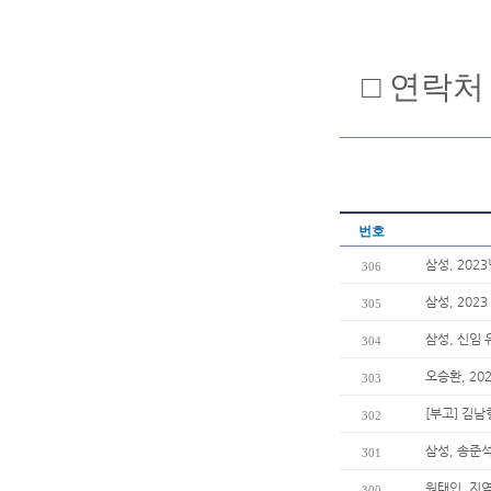
□ 연락처 :
번호
삼성, 202
306
삼성, 202
305
삼성, 신임
304
오승환, 20
303
[부고] 김
302
삼성, 송준석
301
원태인, 지
300