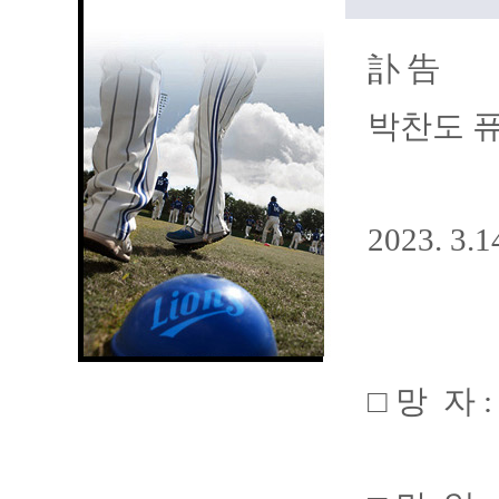
訃 告
박찬도 
2023. 3.
□ 망 자 