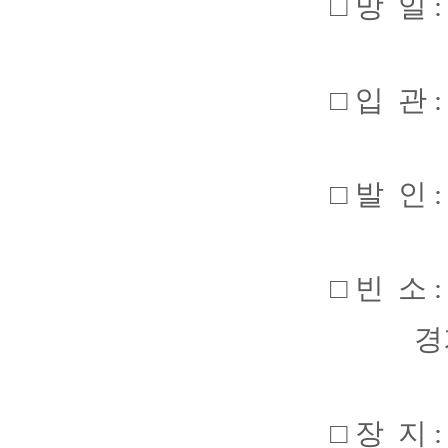
□ 망 일 :
□ 입 관 :
□ 발 인 :
□ 빈 소
경기 성
□ 장 지