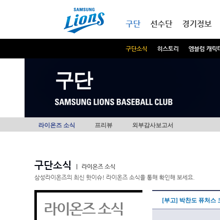
본문내용 바로가기
메인메뉴 바로가기
구단
선수단
경기정보
구단소식
히스토리
엠블럼 캐릭
구단
라이온즈 소식
프리뷰
외부감사보고서
구단소식
|
라이온즈 소식
삼성라이온즈의 최신 핫이슈! 라이온즈 소식을 통해 확인해 보세요.
[부고] 박찬도 퓨처스
라이온즈 소식