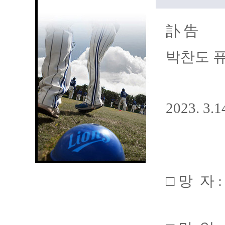
訃 告
박찬도 
2023. 3.
□ 망 자 