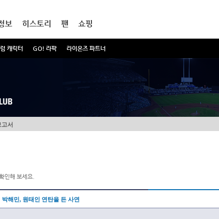
정보
히스토리
팬
쇼핑
럼 캐릭터
GO! 라팍
라이온즈 파트너
보고서
확인해 보세요.
박해민, 원태인 연탄을 든 사연