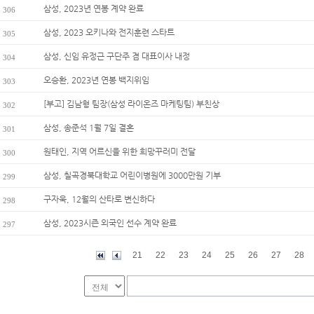
삼성, 2023년 연봉 계약 완료
306
삼성, 2023 오키나와 전지훈련 스타트
305
삼성, 신임 유정근 구단주 겸 대표이사 내정
304
오승환, 2023년 연봉 백지위임
303
[부고] 김남형 팀장(삼성 라이온즈 마케팅팀) 부친상
302
삼성, 송준석 1월 7일 결혼
301
원태인, 지역 어르신을 위한 희망꾸러미 전달
300
삼성, 칠곡경북대학교 어린이병원에 3000만원 기부
299
구자욱, 12월의 산타로 변신하다
298
삼성, 2023시즌 외국인 선수 계약 완료
297
21
22
23
24
25
26
27
28