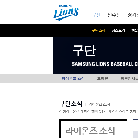
본문내용 바로가기
메인메뉴 바로가기
구단
선수단
경기
구단소식
히스토리
엠블
구단
라이온즈 소식
프리뷰
외부감사
구단소식
|
라이온즈 소식
삼성라이온즈의 최신 핫이슈! 라이온즈 소식을 통해 
라이온즈 소식