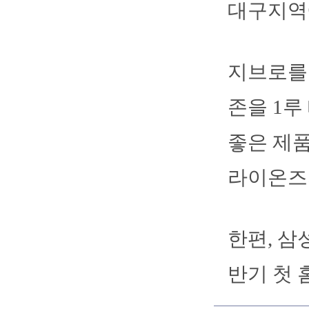
대구지역
지브로를
존을 1루
좋은 제
라이온즈
한편, 삼
반기 첫 