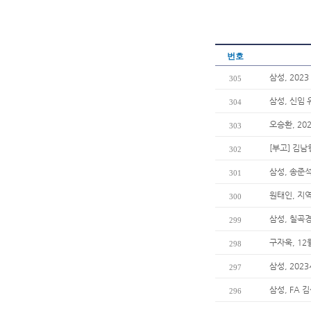
번호
삼성, 202
305
삼성, 신임
304
오승환, 20
303
[부고] 김
302
삼성, 송준석
301
원태인, 지
300
삼성, 칠곡
299
구자욱, 1
298
삼성, 202
297
삼성, FA
296