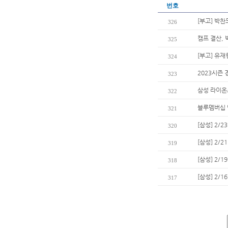
번호
[부고] 박
326
캠프 결산, 
325
[부고] 유
324
2023시즌
323
삼성 라이온즈
322
블루멤버십 
321
[삼성] 2/
320
[삼성] 2/
319
[삼성] 2/
318
[삼성] 2/
317