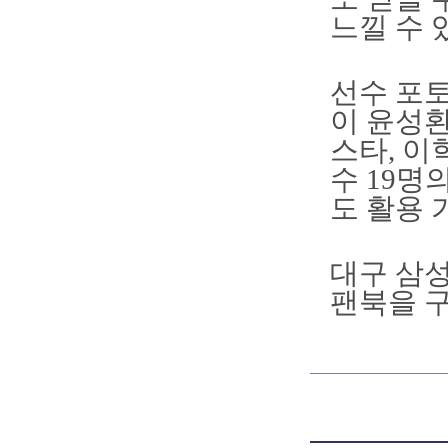
느낄 수 
선수 포토
이 윤성환
스타, 이
수 19명
도 활용 
대구 삼성
팬북을 구