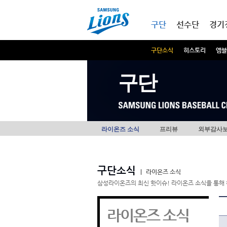
본문내용 바로가기
메인메뉴 바로가기
구단
선수단
경기
구단소식
히스토리
엠블
구단
라이온즈 소식
프리뷰
외부감사
구단소식
|
라이온즈 소식
삼성라이온즈의 최신 핫이슈! 라이온즈 소식을 통해 
라이온즈 소식