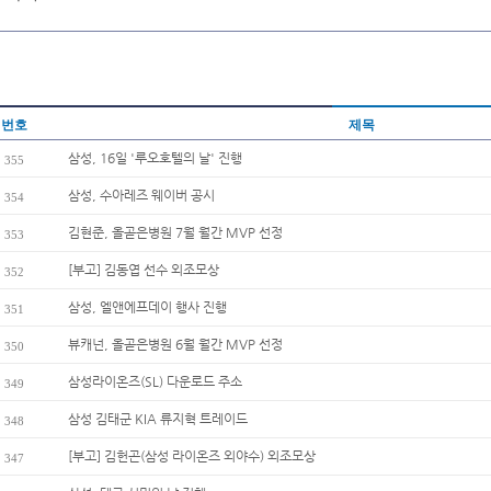
번호
제목
삼성, 16일 '루오호텔의 날' 진행
355
삼성, 수아레즈 웨이버 공시
354
김현준, 올곧은병원 7월 월간 MVP 선정
353
[부고] 김동엽 선수 외조모상
352
삼성, 엘앤에프데이 행사 진행
351
뷰캐넌, 올곧은병원 6월 월간 MVP 선정
350
삼성라이온즈(SL) 다운로드 주소
349
삼성 김태군 KIA 류지혁 트레이드
348
[부고] 김헌곤(삼성 라이온즈 외야수) 외조모상
347