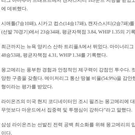
리그 아마추어 드래프트에서 캔자스시티 1라운드 지명을 받았고 
에 데뷔했다.
시애틀(7승10패), 시카고 컵스(14승17패), 캔자스시티(2승7패
(선발 70경기)에서 23승34패, 평균자책점 3.84, WHIP 1.35의 
최근까지는 뉴욕 양키스 산하 트리플A에서 뛰었다. 마이너리그 통
48승53패, 평균자책점 4.31, WHIP 1.34를 기록했다.
몽고메리는 풍부한 경험과 안정적인 제구력이 강점인 투수다. 
양한 구종을 갖췄다. 메이저리그 통산 땅볼 비율(54.9%)을 감
형이라는 평가를 받았다.
라이온즈의 미국 현지 코디네이터인 조시 필즈는 몽고메리에 대해
무엇보다 마운드에서 집중력 및 투쟁심이 강하다”라고 말했다.
삼성 라이온즈는 선발진 전력 공백 최소화를 위해 몽고메리의 
이다.