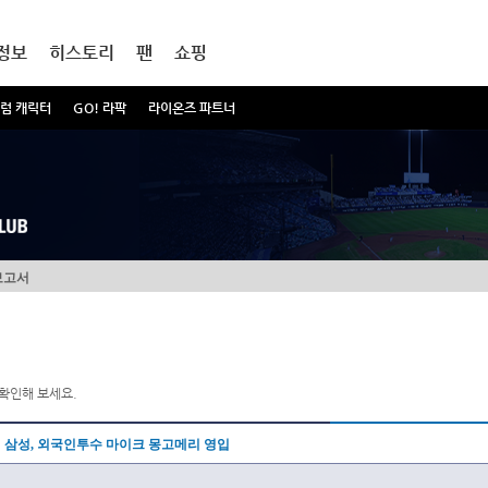
정보
히스토리
팬
쇼핑
럼 캐릭터
GO! 라팍
라이온즈 파트너
보고서
확인해 보세요.
삼성, 외국인투수 마이크 몽고메리 영입