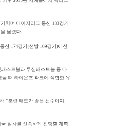
이후 2015년 시애틀에서 빅리그
)를 거치며 메이저리그 통산 183경기
기록을 남겼다.
산 174경기(선발 169경기)에선
컷패스트볼과 투심패스트볼 등 다
안했을 때 라이온즈 파크에 적합한 유
 “훈련 태도가 좋은 선수이며,
입국 절차를 신속하게 진행할 계획