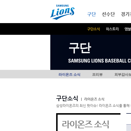
본문내용 바로가기
메인메뉴 바로가기
구단
선수단
경기
구단소식
히스토리
엠블
구단
라이온즈 소식
프리뷰
외부감사
구단소식
|
라이온즈 소식
삼성라이온즈의 최신 핫이슈! 라이온즈 소식을 통해 
라이온즈 소식