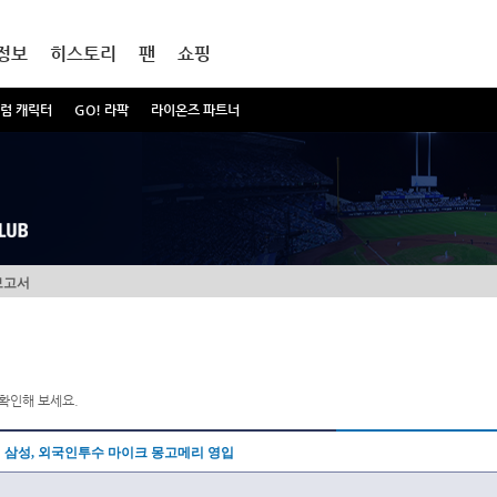
정보
히스토리
팬
쇼핑
럼 캐릭터
GO! 라팍
라이온즈 파트너
보고서
확인해 보세요.
삼성, 외국인투수 마이크 몽고메리 영입