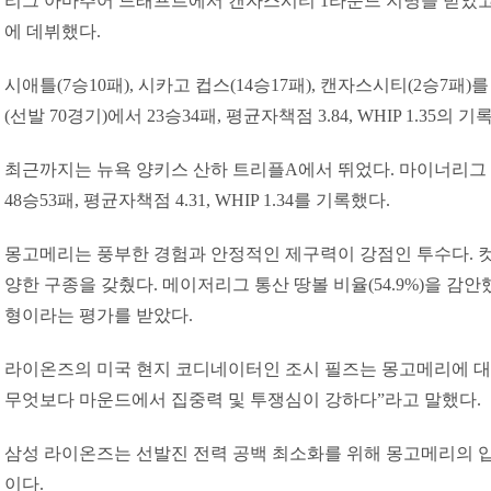
리그 아마추어 드래프트에서 캔자스시티 1라운드 지명을 받았고 
에 데뷔했다.
시애틀(7승10패), 시카고 컵스(14승17패), 캔자스시티(2승7패
(선발 70경기)에서 23승34패, 평균자책점 3.84, WHIP 1.35의 
최근까지는 뉴욕 양키스 산하 트리플A에서 뛰었다. 마이너리그 통
48승53패, 평균자책점 4.31, WHIP 1.34를 기록했다.
몽고메리는 풍부한 경험과 안정적인 제구력이 강점인 투수다. 
양한 구종을 갖췄다. 메이저리그 통산 땅볼 비율(54.9%)을 감
형이라는 평가를 받았다.
라이온즈의 미국 현지 코디네이터인 조시 필즈는 몽고메리에 대해
무엇보다 마운드에서 집중력 및 투쟁심이 강하다”라고 말했다.
삼성 라이온즈는 선발진 전력 공백 최소화를 위해 몽고메리의 
이다.