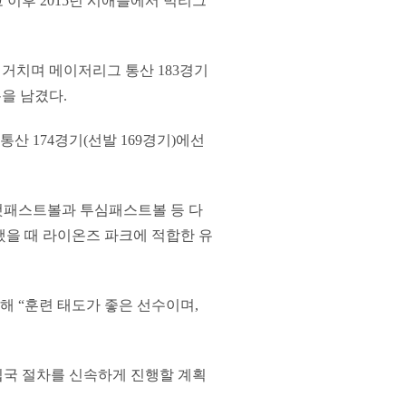
이후 2015년 시애틀에서 빅리그
)를 거치며 메이저리그 통산 183경기
기록을 남겼다.
산 174경기(선발 169경기)에선
컷패스트볼과 투심패스트볼 등 다
안했을 때 라이온즈 파크에 적합한 유
 “훈련 태도가 좋은 선수이며,
입국 절차를 신속하게 진행할 계획