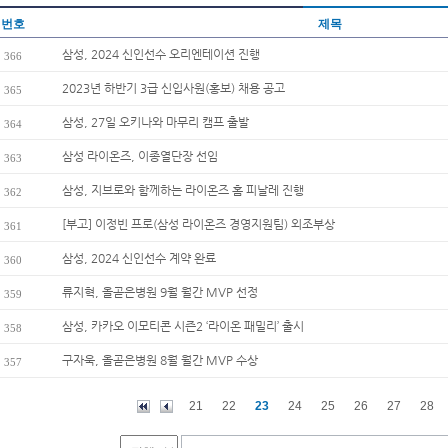
번호
제목
삼성, 2024 신인선수 오리엔테이션 진행
366
2023년 하반기 3급 신입사원(홍보) 채용 공고
365
삼성, 27일 오키나와 마무리 캠프 출발
364
삼성 라이온즈, 이종열단장 선임
363
삼성, 지브로와 함께하는 라이온즈 홈 피날레 진행
362
[부고] 이정빈 프로(삼성 라이온즈 경영지원팀) 외조부상
361
삼성, 2024 신인선수 계약 완료
360
류지혁, 올곧은병원 9월 월간 MVP 선정
359
삼성, 카카오 이모티콘 시즌2 ‘라이온 패밀리’ 출시
358
구자욱, 올곧은병원 8월 월간 MVP 수상
357
21
22
23
24
25
26
27
28