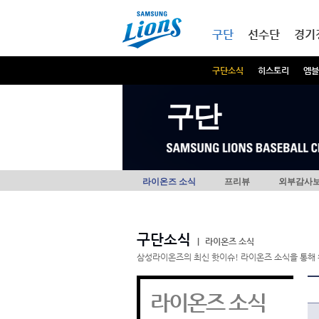
본문내용 바로가기
메인메뉴 바로가기
구단
선수단
경기
구단소식
히스토리
엠블
구단
라이온즈 소식
프리뷰
외부감사
구단소식
|
라이온즈 소식
삼성라이온즈의 최신 핫이슈! 라이온즈 소식을 통해 
라이온즈 소식