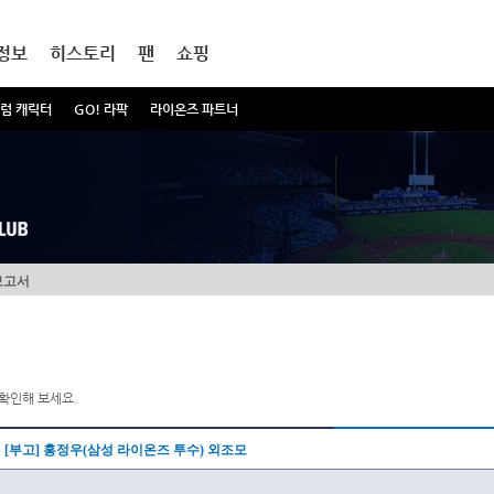
정보
히스토리
팬
쇼핑
럼 캐릭터
GO! 라팍
라이온즈 파트너
보고서
확인해 보세요.
[부고] 홍정우(삼성 라이온즈 투수) 외조모