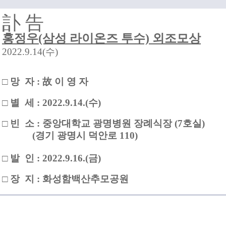
訃 告
홍정우(삼성 라이온즈 투수) 외조모상
2022.9.14(수
)
□ 망 자 : 故 이 영 자
□ 별 세 : 2022.9.14.(수)
□ 빈 소 : 중앙대학교 광명병원 장례식장 (7호실)
(
경기 광명시 덕안로 110)
□ 발 인 : 2022.9.16.(금)
□ 장 지 : 화성함백산추모공원