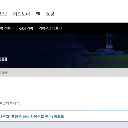
정보
히스토리
팬
쇼핑
럼 캐릭터
GO! 라팍
라이온즈 파트너
보고서
확인해 보세요.
[부고] 홍정우(삼성 라이온즈 투수) 외조모