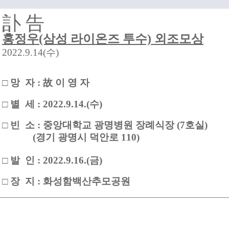
訃 告
홍정우(삼성 라이온즈 투수) 외조모상
2022.9.14(수
)
□ 망 자 : 故 이 영 자
□ 별 세 : 2022.9.14.(수)
□ 빈 소 : 중앙대학교 광명병원 장례식장 (7호실)
(
경기 광명시 덕안로 110)
□ 발 인 : 2022.9.16.(금)
□ 장 지 : 화성함백산추모공원