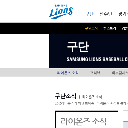
본문내용 바로가기
메인메뉴 바로가기
구단
선수단
경기
구단소식
히스토리
엠블
구단
라이온즈 소식
프리뷰
외부감사
구단소식
|
라이온즈 소식
삼성라이온즈의 최신 핫이슈! 라이온즈 소식을 통해 
라이온즈 소식