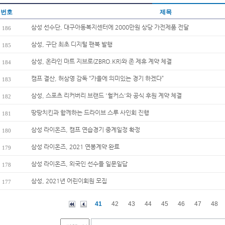
번호
제목
삼성 선수단, 대구아동복지센터에 2000만원 상당 가전제품 전달
186
삼성, 구단 최초 디지털 팬북 발행
185
삼성, 온라인 마트 지브로(ZBRO.KR)와 존 제휴 계약 체결
184
캠프 결산, 허삼영 감독 “가을에 의미있는 경기 하겠다”
183
삼성, 스포츠 리커버리 브랜드 '헐커스'와 공식 후원 계약 체결
182
땅땅치킨과 함께하는 드라이브 스루 사인회 진행
181
삼성 라이온즈, 캠프 연습경기 중계일정 확정
180
삼성 라이온즈, 2021 연봉계약 완료
179
삼성 라이온즈, 외국인 선수들 일문일답
178
삼성, 2021년 어린이회원 모집
177
41
42
43
44
45
46
47
48