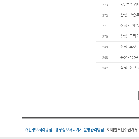
FA 투수 김
373
삼성, 박승주
372
삼성 라이온즈
371
삼성, 드라
370
삼성, 호주리
369
홍준학 상무
368
삼성, 신규
367
개인정보처리방침
영상정보처리기기 운영관리방침
이메일무단수집거부