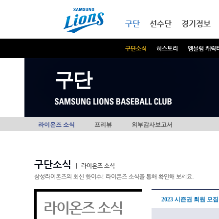
본문내용 바로가기
메인메뉴 바로가기
구단
선수단
경기정보
구단소식
히스토리
엠블럼 캐릭
구단
라이온즈 소식
프리뷰
외부감사보고서
구단소식
|
라이온즈 소식
삼성라이온즈의 최신 핫이슈! 라이온즈 소식을 통해 확인해 보세요.
2023 시즌권 회원 모
라이온즈 소식