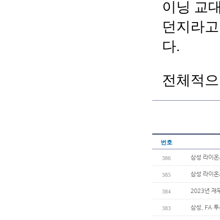
이닝 교대
던지라고
다.
전체적으
번호
삼성 라이온즈
386
삼성 라이온즈
385
2023년 재
384
삼성, FA 
383