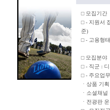
□ 모집기간
□ - 지원서 접수
준)
□ - 고용형태
□ 모집분야
□ - 직군 :
□ - 주요업무
ㆍ상품 기획
ㆍ소셜채널 
ㆍ전광판 