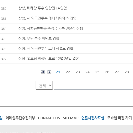
삼성, 베테랑 투수 임창민 FA영입
382
삼성, 새 외국인투수 데니 레이예스 영입
381
삼성, 사회공헌활동 수익금 기부 전달식 진행
380
삼성, 우완 투수 이민호 영입
379
삼성, 새 외국인투수 코너 시볼드 영입
378
삼성, 홍보팀 박성민 프로 12월 26일 결혼
377
21
22
23
24
25
26
27
28
침
이메일무단수집거부
CONTACT US
SITEMAP
언론사진자료실
모바일 버전 가기