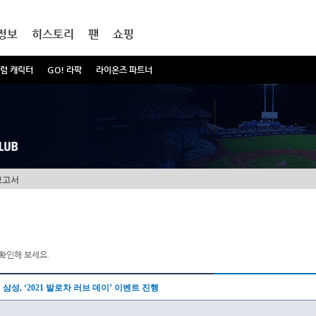
정보
히스토리
팬
쇼핑
럼 캐릭터
GO! 라팍
라이온즈 파트너
보고서
확인해 보세요.
삼성, ‘2021 발로차 러브 데이’ 이벤트 진행