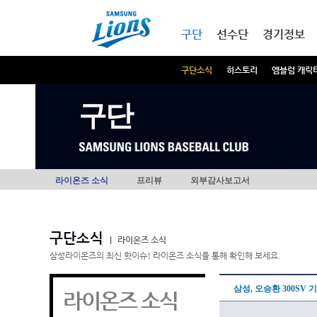
본문내용 바로가기
메인메뉴 바로가기
구단
선수단
경기정보
구단소식
히스토리
엠블럼 캐릭
구단
라이온즈 소식
프리뷰
외부감사보고서
구단소식
|
라이온즈 소식
삼성라이온즈의 최신 핫이슈! 라이온즈 소식을 통해 확인해 보세요.
삼성, 오승환 300SV
라이온즈 소식