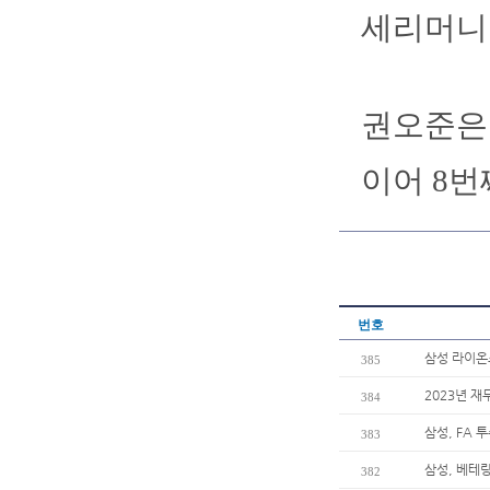
세리머니를
권오준은 
이어 8번
번호
삼성 라이온즈
385
2023년 재
384
삼성, FA 
383
삼성, 베테
382