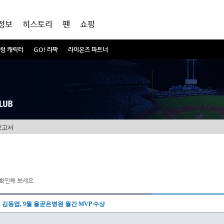
정보
히스토리
팬
쇼핑
럼 캐릭터
GO! 라팍
라이온즈 파트너
보고서
확인해 보세요.
김동엽, 9월 올곧은병원 월간 MVP 수상