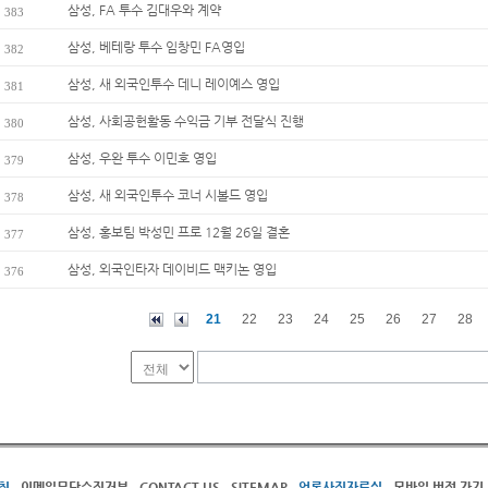
삼성, FA 투수 김대우와 계약
383
삼성, 베테랑 투수 임창민 FA영입
382
삼성, 새 외국인투수 데니 레이예스 영입
381
삼성, 사회공헌활동 수익금 기부 전달식 진행
380
삼성, 우완 투수 이민호 영입
379
삼성, 새 외국인투수 코너 시볼드 영입
378
삼성, 홍보팀 박성민 프로 12월 26일 결혼
377
삼성, 외국인타자 데이비드 맥키논 영입
376
21
22
23
24
25
26
27
28
침
이메일무단수집거부
CONTACT US
SITEMAP
언론사진자료실
모바일 버전 가기