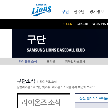
본문내용 바로가기
메인메뉴 바로가기
구단
선수단
경기정보
구단소식
히스토리
엠블럼 캐릭
구단
라이온즈 소식
프리뷰
외부감사보고서
구단소식
|
라이온즈 소식
삼성라이온즈의 최신 핫이슈! 라이온즈 소식을 통해 확인해 보세요.
삼성, 밀리터리 유니폼
라이온즈 소식