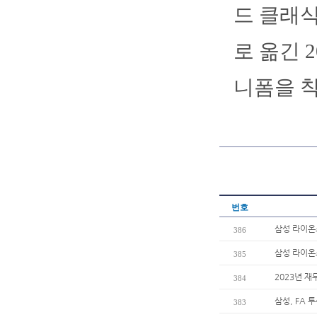
드 클래식
로 옮긴 
니폼을 착
번호
삼성 라이온즈
386
삼성 라이온즈
385
2023년 재
384
삼성, FA 
383