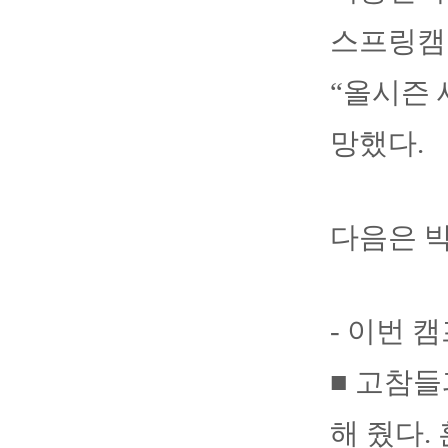
스프링캠
“올시즌 
망했다.
다음은 
- 이번 
■ 고참들
해 줬다.