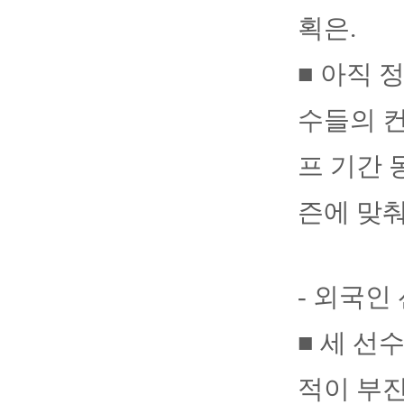
획은.
■ 아직 
수들의 컨
프 기간 
즌에 맞춰
- 외국인
■ 세 선
적이 부진