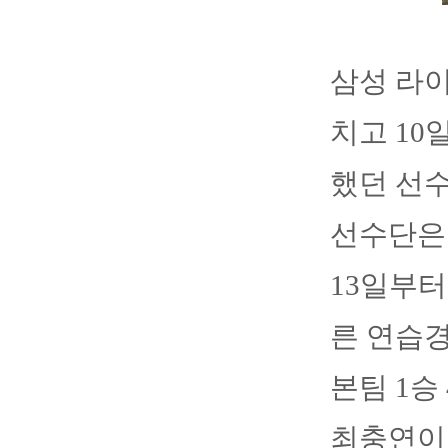
삼성 라
치고 10
했던 선수
선수단은 
13일부터
른 연습경
본팀 1승
최충연이