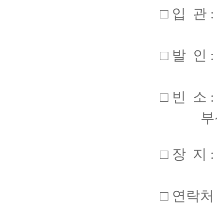
□ 입 관 
□ 발 인 :
□ 빈 소
부
□ 장 지
□ 연락처 :