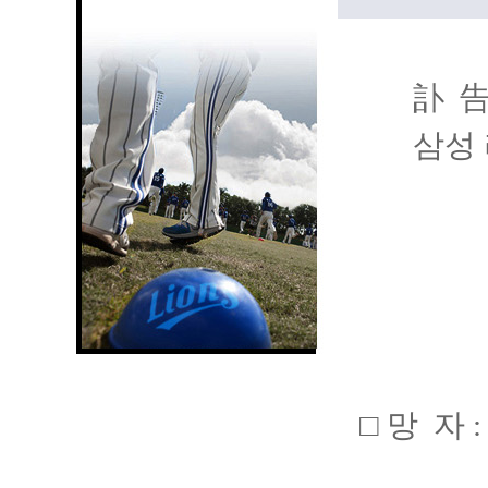
訃 
삼성 라
□ 망 자 :