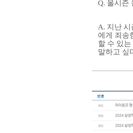
Q. 올시즌
A. 지난 
에게 죄송
할 수 있
말하고 싶다
번호
라이온즈 팬
395
2024 삼성
394
2024 삼
393