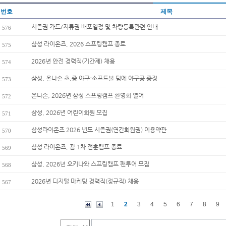
번호
제목
시즌권 카드/지류권 배포일정 및 차량등록관련 안내
576
삼성 라이온즈, 2026 스프링캠프 종료
575
2026년 안전 경력직(기간제) 채용
574
삼성, 온나손 초,중 야구-소프트볼 팀에 야구공 증정
573
온나손, 2026년 삼성 스프링캠프 환영회 열어
572
삼성, 2026년 어린이회원 모집
571
삼성라이온즈 2026 년도 시즌권(연간회원권) 이용약관
570
삼성 라이온즈, 괌 1차 전훈캠프 종료
569
삼성, 2026년 오키나와 스프링캠프 팬투어 모집
568
2026년 디지털 마케팅 경력직(정규직) 채용
567
1
2
3
4
5
6
7
8
9