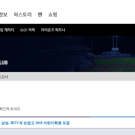
정보
히스토리
팬
쇼핑
럼 캐릭터
GO! 라팍
라이온즈 파트너
보고서
확인해 보세요.
삼성, 꾹TV와 손잡고 2018 어린이회원 모집