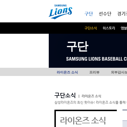
본문내용 바로가기
메인메뉴 바로가기
구단
선수단
경기
구단소식
히스토리
엠블
구단
라이온즈 소식
프리뷰
외부감사
구단소식
|
라이온즈 소식
삼성라이온즈의 최신 핫이슈! 라이온즈 소식을 통해 
라이온즈 소식