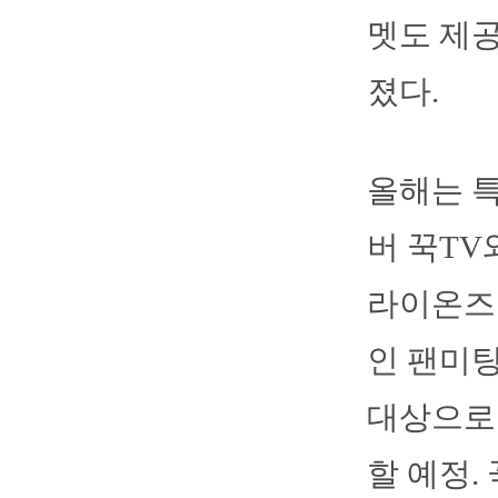
멧도 제공
졌다.
올해는 특
버 꾹TV
라이온즈
인 팬미
대상으로 
할 예정.