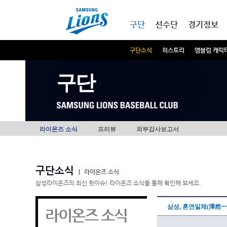
본문내용 바로가기
메인메뉴 바로가기
구단
선수단
경기정보
구단소식
히스토리
엠블럼 캐릭
구단
라이온즈 소식
프리뷰
외부감사보고서
구단소식
|
라이온즈 소식
삼성라이온즈의 최신 핫이슈! 라이온즈 소식을 통해 확인해 보세요.
삼성, 혼연일체(渾然一
라이온즈 소식