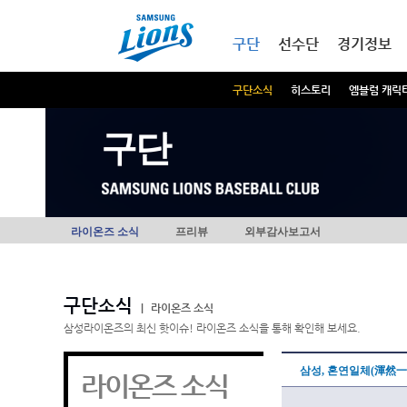
본문내용 바로가기
메인메뉴 바로가기
구단
선수단
경기정보
구단소식
히스토리
엠블럼 캐릭
구단
라이온즈 소식
프리뷰
외부감사보고서
구단소식
|
라이온즈 소식
삼성라이온즈의 최신 핫이슈! 라이온즈 소식을 통해 확인해 보세요.
삼성, 혼연일체(渾然一
라이온즈 소식