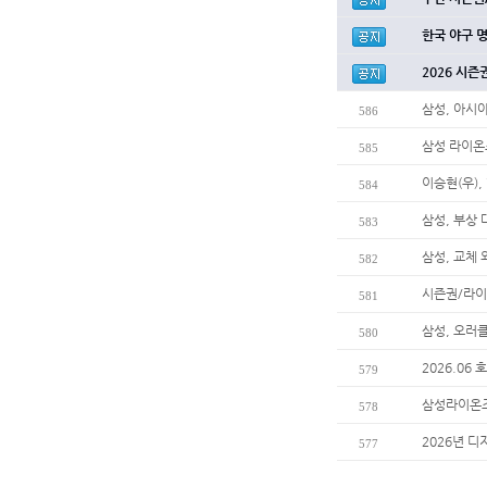
한국 야구 
2026 시즌
삼성, 아시
586
삼성 라이온
585
이승현(우),
584
삼성, 부상
583
삼성, 교체
582
시즌권/라이
581
삼성, 오러
580
2026.06
579
삼성라이온즈
578
2026년 디
577