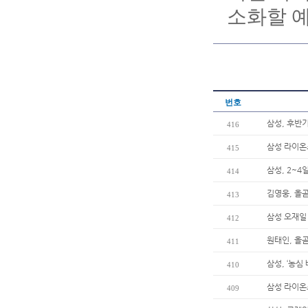
소화할 
번호
삼성, 후반
416
삼성 라이온
415
삼성, 2~4
414
김영웅, 올곧
413
삼성 오재일 
412
원태인, 올곧
411
삼성, ‘농심
410
삼성 라이온
409