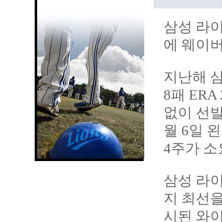
삼성 라이
에 웨이버
지난해 삼
8패 ER
없이 선발
월 6일 
4주가 소
삼성 라
지 최선을
시된 와