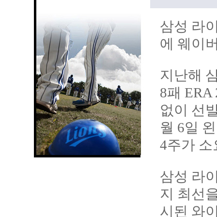
삼성 라이
에 웨이버
지난해 삼
8패 ER
없이 선발
월 6일 
4주가 소
삼성 라
지 최선을
시된 와